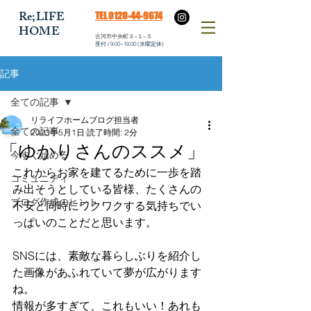
​Re;LIFE
​TEL 0120-44-9674
HOME
​古河市中央町３−１−５
​受付 / 9:00~18:00 (水曜定休)
記事
全ての記事
リライフホームブログ担当者
全ての記事
2023年5月1日
読了時間: 2分
「ゆかりさんのススメ」
今すぐ始める
これからお家を建てるために一歩を踏
コミュニティ
み出そうとしている皆様、たくさんの
ブログ作成のヒント
不安と同時にワクワクする気持ちでい
っぱいのことだと思います。
SNSには、素敵な暮らしぶりを紹介し
た画像があふれていて夢が広がります
ね。
情報が多すぎて、これもいい！あれも