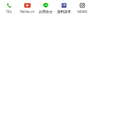
TEL
Relife.ch
お問合せ
資料請求
NEWS
コメント
完成見学会開催
コメントを追加…
2024年 モデルハウス4棟
💓
​リライフホーム
ただ安いだけの家はつくらない。
高すぎる家はなおさらつくらない。
弊社は
”いい家”づくりにこだわります。
あなたの家づくり計画に
”楽しさ”を加え家づくりの
固定観念を壊します。