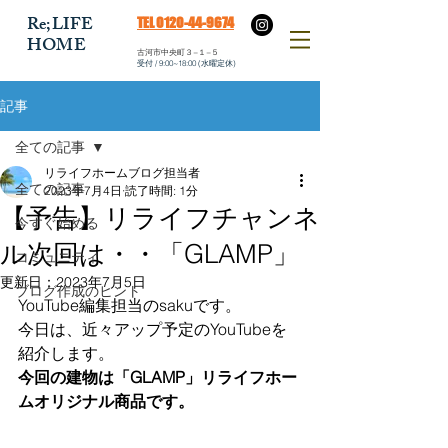
​Re;LIFE
​TEL 0120-44-9674
HOME
​古河市中央町３−１−５
​受付 / 9:00~18:00 (水曜定休)
記事
全ての記事
リライフホームブログ担当者
全ての記事
2023年7月4日
読了時間: 1分
【予告】リライフチャンネ
今すぐ始める
ル次回は・・「GLAMP」
コミュニティ
更新日：
2023年7月5日
ブログ作成のヒント
YouTube編集担当のsakuです。
今日は、近々アップ予定のYouTubeを
紹介します。
今回の建物は「GLAMP」リライフホー
ムオリジナル商品です。