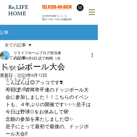
​Re;LIFE
​TEL 0120-44-9674
HOME
​古河市中央町３−１−５
​受付 / 9:00~18:00 (水曜定休)
記事
全ての記事
リライフホームブログ担当者
全ての記事
2023年9月9日
読了時間: 1分
ドッジボール大会
今すぐ始める
更新日：
2023年9月12日
コミュニティ
こんばんは😊アッコです❣️
ブログ作成のヒント
今日は、古河市子連のドッジボール大
会に参加しました！！こちらのイベン
トも、４年ぶりの開催です✨✨✨息子は
今日は野球⚾️をお休みして🫣
念願の参加を果たしました😊✨
息子にとって最初で最後の、ドッジボ
ール大会‼️