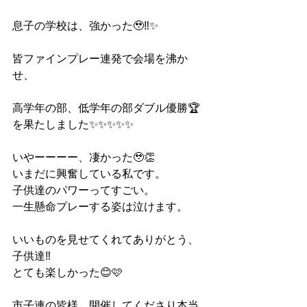
息子の学校は、強かった🥹‼️✨
皆ファインプレー連発で会場を沸か
せ、
高学年の部、低学年の部ダブル優勝🏆
を果たしました✨✨✨✨✨
いやーーーー、凄かった🥹👏
いまだに興奮している私です。
子供達のパワーってすごい。
一生懸命プレーする姿は泣けます。
いいものを見せてくれてありがとう、
子供達‼️
とても楽しかった😊🩷
市子連の皆様、開催してくださり本当