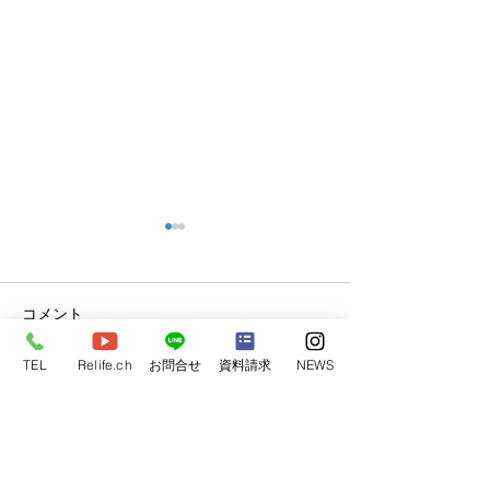
コメント
完成見学会開催
TEL
Relife.ch
お問合せ
資料請求
NEWS
コメントを追加…
2024年 モデルハウス4棟
💓