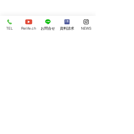
TEL
Relife.ch
お問合せ
資料請求
NEWS
コメント
完成見学会開催
コメントを追加…
2024年 モデルハウス4棟
💓