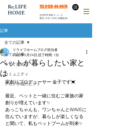
​Re;LIFE
​TEL 0120-44-9674
HOME
​古河市中央町３−１−５
​受付 / 9:00~18:00 (水曜定休)
記事
全ての記事
リライフホームブログ担当者
全ての記事
2023年5月24日
読了時間: 1分
ペットが暮らしたい家と
今すぐ始める
は
コミュニティ
家創りプロデューサー 金子です💓
ブログ作成のヒント
最近、ペットと一緒に住むご家族の家
創りが増えています✨
あっこちゃんも、ワンちゃんとWAVEに
住んでいますが、暮らしが楽しくなる
と聞いて、私もペットブームが到来✨