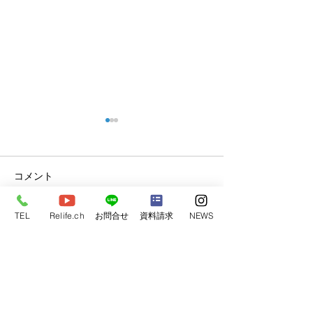
コメント
完成見学会開催
TEL
Relife.ch
お問合せ
資料請求
NEWS
コメントを追加…
2024年 モデルハウス4棟
💓
​リライフホーム