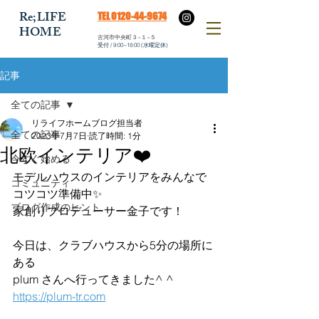
​Re;LIFE
​TEL 0120-44-9674
HOME
​古河市中央町３−１−５
​受付 / 9:00~18:00 (水曜定休)
記事
全ての記事
リライフホームブログ担当者
全ての記事
2023年7月7日
読了時間: 1分
北欧インテリア❤️
今すぐ始める
モデルハウスのインテリアをみんなで
コミュニティ
コツコツ準備中✨
ブログ作成のヒント
家創りプロデューサー金子です！
今日は、クラブハウスから5分の場所に
ある
plum さんへ行ってきました^ ^
https://plum-tr.com