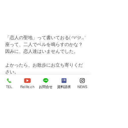
「恋人の聖地」って書いておる
( ◜▿◝)ｧ,､'
座って、二人でベルを鳴らすのかな？
因みに、恋人達はいませんでした。
よかったら、お散歩にお立ち寄りくだ
さい。
https://www.kazo-watarase-
michinoeki.com/
TEL
Relife.ch
お問合せ
資料請求
NEWS
sakuでした(^^)
リライフホーム
bino
道の駅
渡良瀬遊水地
展望台
FMわたらせ
恋人の聖地