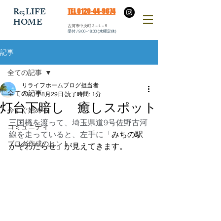
​Re;LIFE
​TEL 0120-44-9674
HOME
​古河市中央町３−１−５
​受付 / 9:00~18:00 (水曜定休)
記事
全ての記事
リライフホームブログ担当者
全ての記事
2023年8月29日
読了時間: 1分
灯台下暗し 癒しスポット
今すぐ始める
三国橋を渡って、埼玉県道9号佐野古河
コミュニティ
線を走っていると、左手に「
みちの駅
ブログ作成のヒント
かぞわたらせ」が見えてきます。