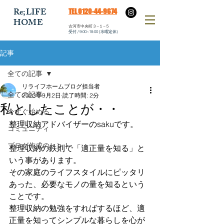
​Re;LIFE
​TEL 0120-44-9674
HOME
​古河市中央町３−１−５
​受付 / 9:00~18:00 (水曜定休)
記事
全ての記事
リライフホームブログ担当者
全ての記事
2023年9月2日
読了時間: 2分
私としたことが・・
今すぐ始める
整理収納アドバイザーのsakuです。
コミュニティ
ブログ作成のヒント
整理収納の鉄則で「適正量を知る」と
いう事があります。
その家庭のライフスタイルにピッタリ
あった、必要なモノの量を知るという
ことです。
整理収納の勉強をすればするほど、適
正量を知ってシンプルな暮らしを心が