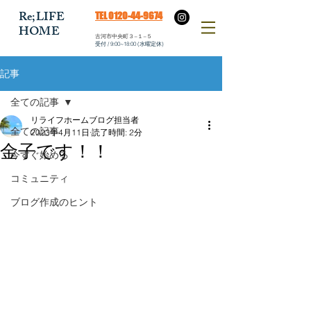
​Re;LIFE
​TEL 0120-44-9674
HOME
​古河市中央町３−１−５
​受付 / 9:00~18:00 (水曜定休)
記事
全ての記事
リライフホームブログ担当者
全ての記事
2023年4月11日
読了時間: 2分
金子です！！
今すぐ始める
コミュニティ
ブログ作成のヒント