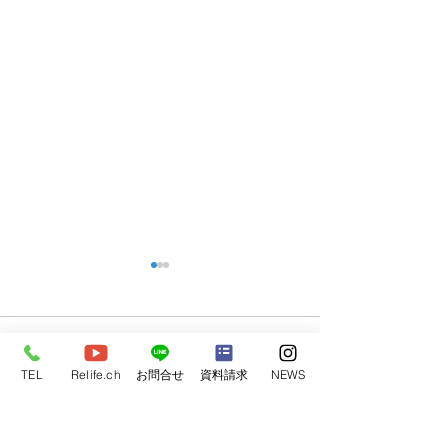
コメント
TEL
Relife.ch
お問合せ
資料請求
NEWS
完成見学会開催
コメントを追加…
2024年 モデルハウス4棟