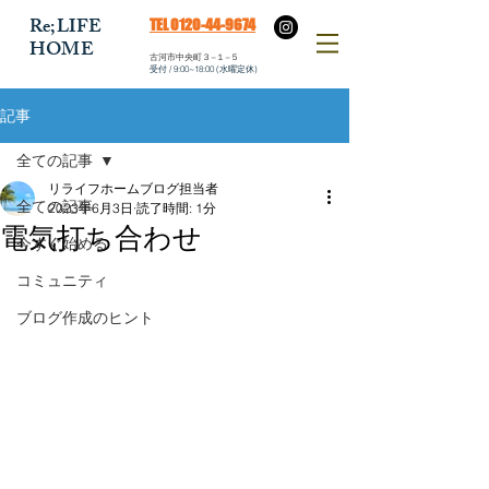
​Re;LIFE
​TEL 0120-44-9674
HOME
​古河市中央町３−１−５
​受付 / 9:00~18:00 (水曜定休)
記事
全ての記事
リライフホームブログ担当者
全ての記事
2023年6月3日
読了時間: 1分
電気打ち合わせ
今すぐ始める
コミュニティ
ブログ作成のヒント