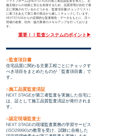
​リライフホームはNEXTSTAGEの第三者品質監査を導入し、
お
施主様からの信頼と安心を担保するため、品質管理が自社で適
正に実施されているかどうかを、監査項目書(チェックリスト)
に基づきあえて第三者の視点から厳しくチェックしています。
​NEXTSTAGEからの定期的な監査報告・データをもとに、日々
現場の改善、社内・協力業者のスキルアップを行っておりま
す。
​重要！！監査システムのポイント▶︎
​○監査項目書
​住宅品質に関わる主要工程ごとにチェックす
べき項目をまとめたものが「監査項目書」で
す。
​○施工品質監査済証
NEXT STAGEが第三者監査を実施した住宅に
は、証として施工品質監査済証が発行されま
す
。
​○認定現場監査士
​NEXT STAGEの現場監査業務の学習サービス
(ISO29990)の教育を受け、試験に合格した