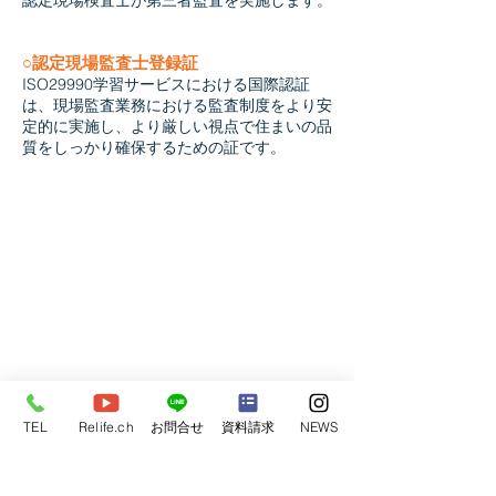
認定現場検査士が第三者監査を実施します。
​○認定現場監査士登録証
ISO29990学習サービスにおける国際認証
は、現場監査業務における監査制度をより安
定的に実施し、より厳しい視点で住まいの品
質をしっかり確保するための証です。
​リライフホーム
ただ安いだけの家はつくらない。
高すぎる家はなおさらつくらない。
弊社は
”いい家”づくりにこだわります。
あなたの家づくり計画に
”楽しさ”を加え家づくりの
固定観念を壊します。
TEL
Relife.ch
お問合せ
資料請求
NEWS
〒306-0033
茨城県古河市中央町3-1-5