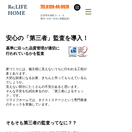
​Re;LIFE
​TEL 0120-44-9674
HOME
​古河市中央町３−１−５
​受付 / 9:00~18:00 (水曜定休)
​安心の「第三者」監査を導入！
​基準に沿った品質管理が適切に
行われているかを監査
​家づくりには、施主様に見えないうちに行われる工程が
多くあります。
大切な財産になるお家、きちんと作ってもらえているん
でしょうか。
見えない部分にたくさんの不安があると思います。
そんな不安を払拭出来るのが、
「第三者によるチェッ
ク
」です。
リライフホームでは、ネクストステージという専門業者
のチェックを実施しています。
​そもそも第三者の監査ってなに？？