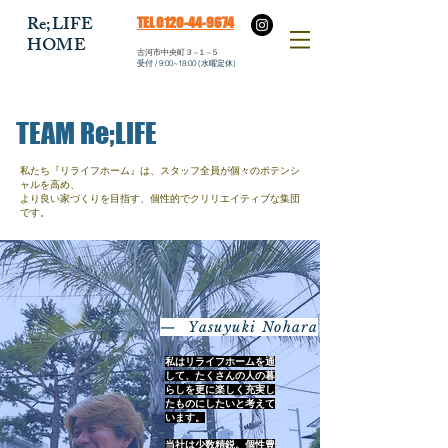
​Re;LIFE
​TEL 0120-44-9674
HOME
​古河市中央町３−１−５
​受付 / 9:00~18:00 (水曜定休)
​TEAM Re;LIFE
私たち『リライフホーム』は、​スタッフ全員が個々のポテンシ
ャルを高め、
より良い家づくりを目指す、個性的でクリリエイティブな集団
です。
— Yasuyuki Nohara
私はリライフホームを通
して、たくさんの人の暮
らしを更に楽しく充実し
たものにしたいと考えて
います。
当社は少数精鋭。個性豊