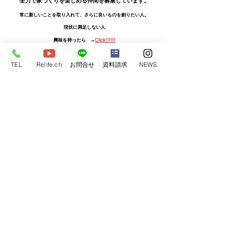
全力で家づくりを楽しめる
仲間を募集しています。
常に新しいことを取り入れて、
さらに良いものを創りたい人。
現状に満足しない人
興味を持ったら →
Click!!!!!!
TEL
Relife.ch
お問合せ
資料請求
NEWS
​リライフホーム
ただ安いだけの家はつくらない。
高すぎる家はなおさらつくらない。
弊社は
”いい家”づくりにこだわります。
あなたの家づくり計画に
”楽しさ”を加え家づくりの
固定観念を壊します。
〒306-0033
茨城県古河市中央町3-1-5