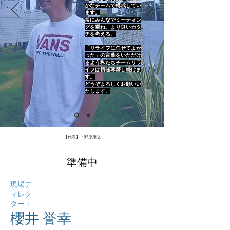
かなチームで構成してい
ます。
常にみんなでミーティン
グを重ね、より良いカタ
チを考える。
「リライフに任せてよか
った」の言葉をいただけ
るよう私たちチームリラ
イフは切磋琢磨し続けま
す。
​どうぞよろしくお願いい
たします。
​【代表】：野原康之
準備中
​現場デ
ィレク
ター：
​櫻井 誉幸