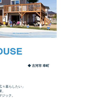
OUSE
◆ 古河市​ 幸町
、広々暮らしたい」
家。
間マジック。