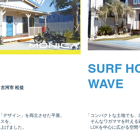
SURF H
WAVE
 古河市​ 松並
「デザイン」を両立させた平屋。
​「コンパクトな土地でも
ウスを、
そんなワガママを叶える
仕上げました。
​ LDKを中心に広がる空