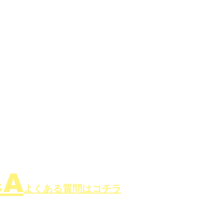
す家づくり『リライフホーム』
&A
よくある質問はコチラ