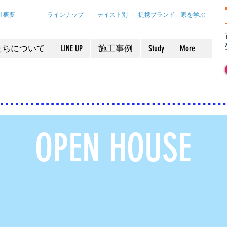
要 ラインナップ テイスト別 提携ブランド 家を学ぶ
たちについて
LINE UP
施工事例
Study
More
​OPEN HOUSE