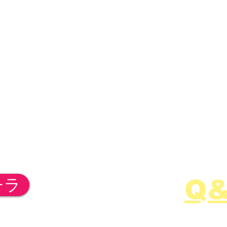
白岡市/杉戸町/宮代町/蓮田市
​※上記以外でも、事務所より1時間圏内
を目安としておりますので、ぜひお問
合せ下さい。
​遊びつく
Q
チラ