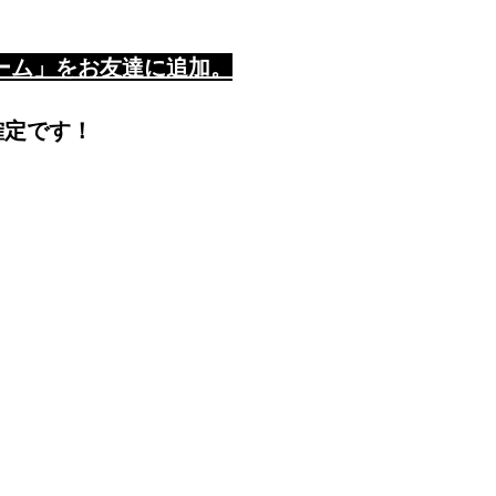
ーム」をお友達に追加。
確定です！
安いだけの家はつくらない。
ぎる家はなおさらつくらない。
弊社は
い家”づくりにこだわります。
あなたの家づくり計画に
”楽しさ”を加え家づくりの
固定観念を壊します。