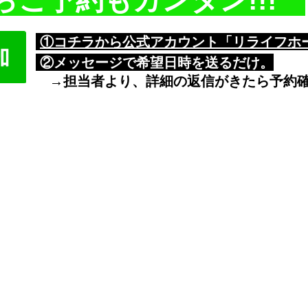
らご予約もカンタン!!!
①コチラから公式アカウント「リライフホ
​ ②メッセージで希望日時を送るだけ。
→担当者より、詳細の返信がきたら予約
施工エリア​
ただ
[茨城県]
高す
古河市/結城市/下妻市/境町/坂東市
/
八千代町/五霞町
”い
[栃木県]
野木町
[埼玉県]
久喜市/羽生市/加須市/幸手市/鴻巣市