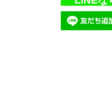
LINE
な
​リライフホーム
〒306-0033
茨城県古河市中央町3-1-5
➿
0120-44-9674
​TEL
0280-22-5593
mail:
info@reform-koga.com