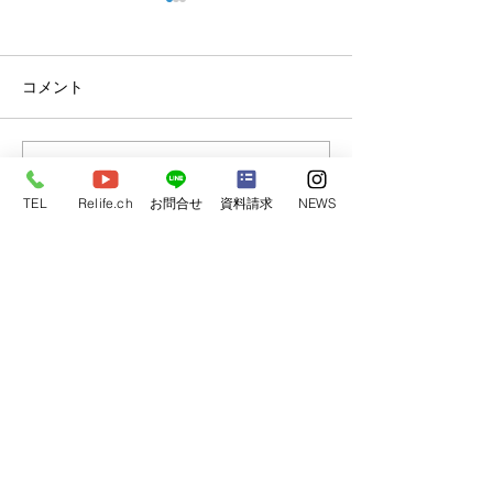
コメント
完成見学会開催
コメントを追加…
2024年 モデルハウス4棟
💓
TEL
Relife.ch
お問合せ
資料請求
NEWS
​リライフホーム
ただ安いだけの家はつくらない。
高すぎる家はなおさらつくらない。
弊社は
”いい家”づくりにこだわります。
あなたの家づくり計画に
”楽しさ”を加え家づくりの
固定観念を壊します。