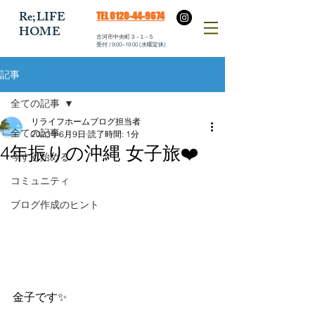
​Re;LIFE
​TEL 0120-44-9674
HOME
​古河市中央町３−１−５
​受付 / 9:00~18:00 (水曜定休)
記事
全ての記事
リライフホームブログ担当者
全ての記事
2023年6月9日
読了時間: 1分
4年振りの沖縄 女子旅❤️
今すぐ始める
コミュニティ
ブログ作成のヒント
金子です✨